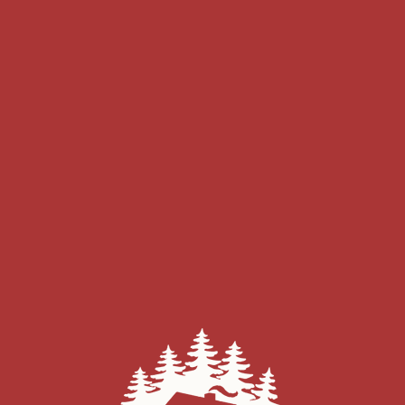
- Wind: 3.38m/s
29
°
c
DO
FR
SA
SO
MO
28
°
c
28
°
c
27
°
c
31
°
c
33
°
c