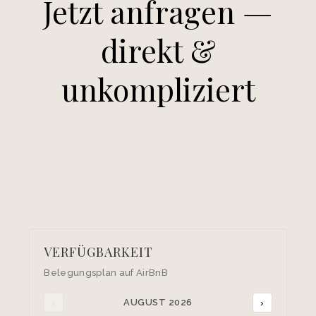
Jetzt anfragen
—
direkt &
unkompliziert
VERFÜGBARKEIT
Belegungsplan auf AirBnB
‹
AUGUST 2026
›